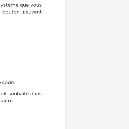
 système que vous
ce bouton peuvent
e code.
roit souhaité dans
raitre.