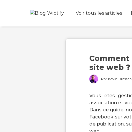
Voir tous les articles
Comment i
site web ?
Par Kévin Bressan 
Vous êtes gesti
association et vo
Dans ce guide, n
Facebook sur votr
de publication, s
web.