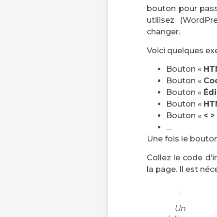
bouton pour pass
utilisez (WordPr
changer.
Voici quelques ex
Bouton «
HT
Bouton «
Co
Bouton «
Édi
Bouton «
HT
Bouton «
< >
…
Une fois le bouto
Collez le code d’
la page. Il est né
Un