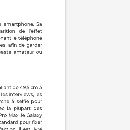
un smartphone. Sa
rition de l’effet
enant le téléphone
es, afin de garder
idéaste amateur ou
llant de 49,5 cm à
les interviews, les
rche à selfie pour
ec la plupart des
 Pro Max, le Galaxy
tandard pour fixer
tion. Il est livré