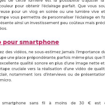
es de cette lumière est la possibilité d’ajuster la
ouleur pour obtenir l’éclairage parfait. Que vous sou
euse pour un vlog en soirée ou une lumière vive e
lampe vous permettra de personnaliser l’éclairage en 
eprésente ainsi un investissement peu coûteux mais préci
éos.
o pour smartphone
ez des vidéos, ne sous-estimez jamais l’importance du
ccupe une place prépondérante, parfois même plus que 
excellente qualité sonore en plus d’une image nette et
étape cruciale vers la réalisation d’une vidéo de qualit
lair, notamment lors d’interviews ou de présentations
 micro.
 smartphone sans fil à moins de 30 € est c