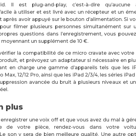
id. Il est plug-and-play, c’est-à-dire qu’aucune 
 facile à utiliser et est livré avec un récepteur et un éme
près avoir appuyé sur le bouton d’alimentation. Si v
 pour filmer plusieurs personnes simultanément su
propres questions dans l’enregistrement, vous pouvez
, moyennant un supplément de 10 €.
érifier la compatibilité de ce micro cravate avec vot
produit, et prévoyez un adaptateur si nécessaire en plu
ant en charge une gamme d’appareils tels que les 
ro Max, 12/12 Pro, ainsi que les iPad 2/3/4, les séries iPad
uppression avancée du bruit à plusieurs niveaux et u
éel.
n plus
 enregistrer une voix off et que vous avez du mal à gére
e de votre pièce, rendez-vous dans votre voitur
 Le son y sera de bien meilleure qualité. Une autre opt