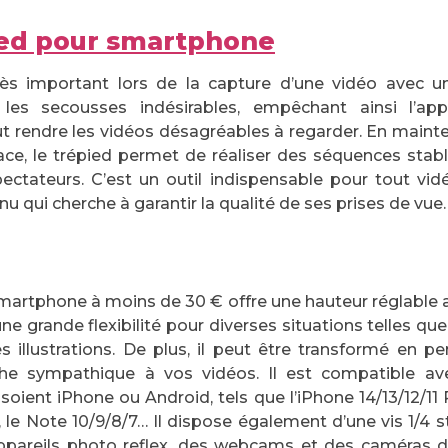
ied pour smartphone
rès important lors de la capture d’une vidéo avec 
e les secousses indésirables, empêchant ainsi l’appa
ut rendre les vidéos désagréables à regarder. En maint
ce, le trépied permet de réaliser des séquences stabl
pectateurs. C’est un outil indispensable pour tout v
u qui cherche à garantir la qualité de ses prises de vue.
martphone à moins de 30 € offre une hauteur réglable a
une grande flexibilité pour diverses situations telles que 
es illustrations. De plus, il peut être transformé en pe
he sympathique à vos vidéos. Il est compatible av
 soient iPhone ou Android, tels que l’iPhone 14/13/12/11
 le Note 10/9/8/7… Il dispose également d’une vis 1/4 s
pareils photo reflex, des webcams et des caméras d’ac