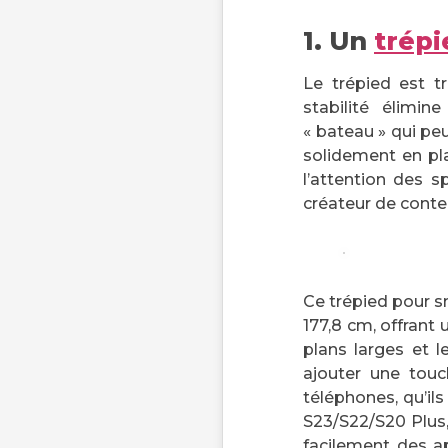
1. Un
trép
Le trépied est t
stabilité élimin
« bateau » qui pe
solidement en pla
l’attention des s
créateur de conten
Ce trépied pour s
177,8 cm, offrant 
plans larges et l
ajouter une touc
téléphones, qu’ils
S23/S22/S20 Plus,
facilement des ap