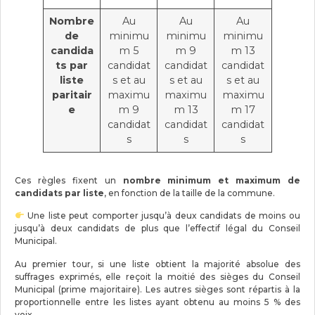
Nombre
Au
Au
Au
de
minimu
minimu
minimu
candida
m 5
m 9
m 13
ts par
candidat
candidat
candidat
liste
s et au
s et au
s et au
paritair
maximu
maximu
maximu
e
m 9
m 13
m 17
candidat
candidat
candidat
s
s
s
Ces règles fixent un
nombre minimum et maximum de
candidats par liste
, en fonction de la taille de la commune.
Une liste peut comporter jusqu’à deux candidats de moins ou
jusqu’à deux candidats de plus que l’effectif légal du Conseil
Municipal.
Au premier tour, si une liste obtient la majorité absolue des
suffrages exprimés, elle reçoit la moitié des sièges du Conseil
Municipal (prime majoritaire). Les autres sièges sont répartis à la
proportionnelle entre les listes ayant obtenu au moins 5 % des
voix.